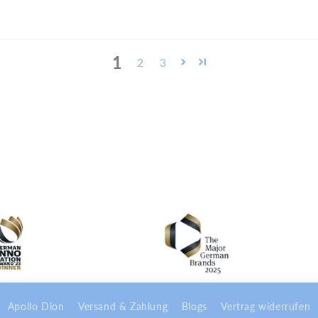
1
2
3
Apollo Dion
Versand & Zahlung
Blogs
Vertrag widerrufen