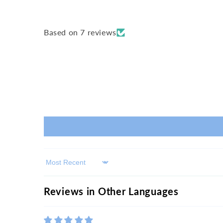
n
t
Based on 7 reviews
e
n
t
Sort by
Reviews in Other Languages