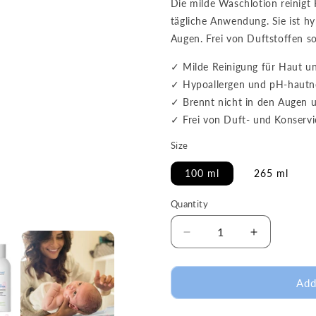
Die milde Waschlotion reinigt
tägliche Anwendung. Sie ist h
Augen. Frei von Duftstoffen sor
✓ Milde Reinigung für Haut un
✓ Hypoallergen und pH-hautneu
✓ Brennt nicht in den Augen u
✓ Frei von Duft- und Konservie
Size
100 ml
265 ml
Quantity
Decrease
Increase
quantity
quantity
for
for
Washing-
Washing-
Add
Lotion
Lotion
for
for