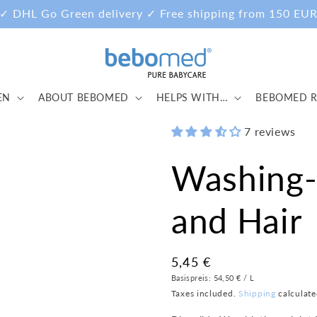
✓ DHL Go Green delivery ✓ Free shipping from 150 EU
EN
ABOUT BEBOMED
HELPS WITH…
BEBOMED R
7 reviews
Washing-L
and Hair
Regular
5,45 €
Unit
Per
price
Basispreis:
54,50 €
/
L
Price
Taxes included.
Shipping
calculate