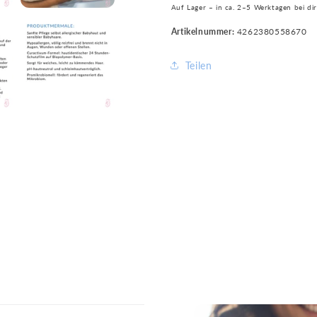
Auf Lager – in ca. 2–5 Werktagen bei dir
Skin
Skin
and
and
SKU:
Artikelnummer:
4262380558670
Hair
Hair
Teilen