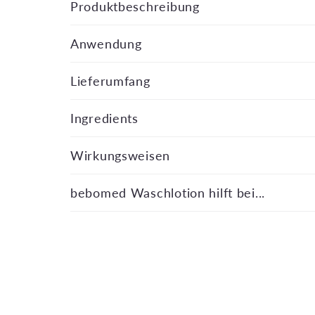
Produktbeschreibung
o
l
Anwendung
l
Lieferumfang
a
p
Ingredients
s
Wirkungsweisen
i
b
bebomed Waschlotion hilft bei...
l
e
c
o