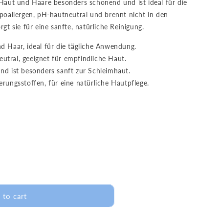
 Haut und Haare besonders schonend und ist ideal für die
i
ypoallergen, pH-hautneutral und brennt nicht in den
o
gt sie für eine sanfte, natürliche Reinigung.
n
d Haar, ideal für die tägliche Anwendung.
tral, geeignet für empfindliche Haut.
nd ist besonders sanft zur Schleimhaut.
rungsstoffen, für eine natürliche Hautpflege.
 to cart