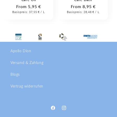
Regular
From 5,95 €
Regular
From 8,95 €
Unit
Per
Unit
Per
Basispreis:
price
37,55 €
/
L
Basispreis:
price
28,48 €
/
L
Price
Price
Apollo Dion
Versand & Zahlung
Blogs
Vertrag widerrufen
Facebook
Instagram