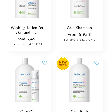
Washing-Lotion for
Care-Shampoo
Skin and Hair
Regular
From 5,95 €
Regular
From 5,45 €
Unit
Per
Basispreis:
price
33,77 €
/
L
Price
Unit
Per
Basispreis:
price
54,50 €
/
L
Price
Care-Oil
Care-Bath