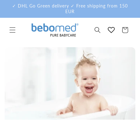
Skip to
✓ DHL Go Green delivery ✓ Free shipping from 150
content
EUR
Cart