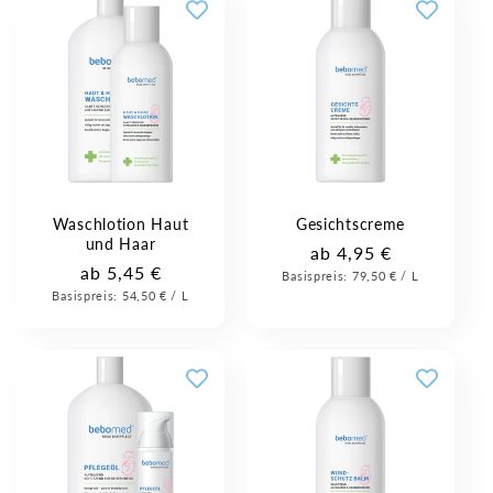
Waschlotion Haut
Gesichtscreme
und Haar
Normaler
ab 4,95 €
Normaler
ab 5,45 €
Grundpreis
Pro
Basispreis:
Preis
79,50 €
/
L
Grundpreis
Pro
Basispreis:
Preis
54,50 €
/
L