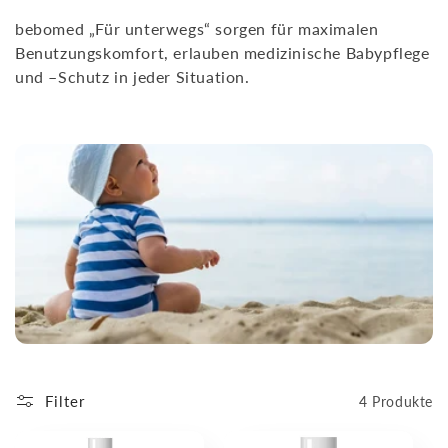
r
bebomed „Für unterwegs“ sorgen für maximalen
i
Benutzungskomfort, erlauben medizinische Babypflege
und –Schutz in jeder Situation.
e
:
Filter
4 Produkte