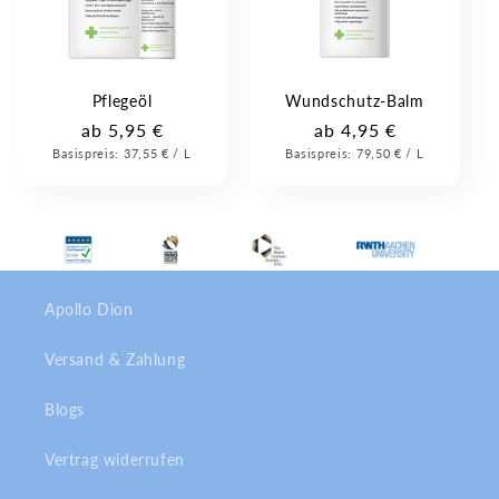
Pflegeöl
Wundschutz-Balm
Normaler
ab 5,95 €
Normaler
ab 4,95 €
Grundpreis
Pro
Grundpreis
Pro
Basispreis:
Preis
37,55 €
/
L
Basispreis:
Preis
79,50 €
/
L
Apollo Dion
Versand & Zahlung
Blogs
Vertrag widerrufen