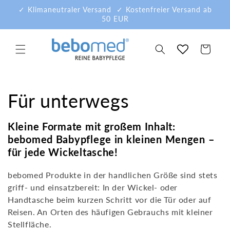
Direkt
✓ Klimaneutraler Versand ✓ Kostenfreier Versand ab
zum
50 EUR
Inhalt
Warenkorb
K
Für unterwegs
a
Kleine Formate mit großem Inhalt:
bebomed Babypflege in kleinen Mengen –
t
für jede Wickeltasche!
e
bebomed Produkte in der handlichen Größe sind stets
g
griff- und einsatzbereit: In der Wickel- oder
Handtasche beim kurzen Schritt vor die Tür oder auf
o
Reisen. An Orten des häufigen Gebrauchs mit kleiner
Stellfläche.