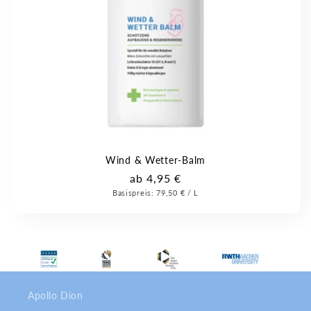
Wind & Wetter-Balm
Normaler
ab 4,95 €
Grundpreis
Pro
Basispreis:
Preis
79,50 €
/
L
Apollo Dion