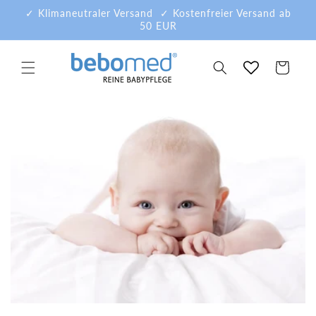
Direkt
✓ Klimaneutraler Versand ✓ Kostenfreier Versand ab
zum
50 EUR
Inhalt
Warenkorb